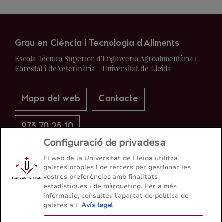
Grau en Ciència i Tecnologia d'Aliments
Escola Tècnica Superior d'Enginyeria Agroalimentària i
Forestal i de Veterinària - Universitat de Lleida
Mapa del web
Contacte
973 70 25 10
Configuració de privadesa
El web de la Universitat de Lleida utilitza
galetes pròpies i de tercers per gestionar les
vostres preferències amb finalitats
estadístiques i de màrqueting. Per a més
informació, consulteu l’apartat de política de
galetes a l'
Avís legal